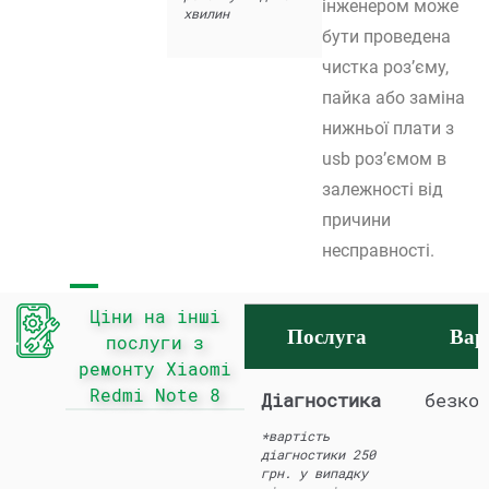
інженером може
хвилин
бути проведена
чистка роз’єму,
пайка або заміна
нижньої плати з
usb роз’ємом в
залежності від
причини
несправності.
Ціни на інші
Послуга
Вар
послуги з
ремонту Xiaomi
Redmi Note 8
Діагностика
безко
*вартість
діагностики 250
грн. у випадку