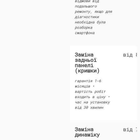
відмови від
подальшого
ремонту, якщо для
діагностики
необхідна була
розборка
смартфона
Заміна
від 8
задньої
панелі
(кришки)
гарантія 1-6
місяців •
вартість робіт
входить в ціну •
час на установку
від 30 хвилин
Заміна
від 7
динаміку