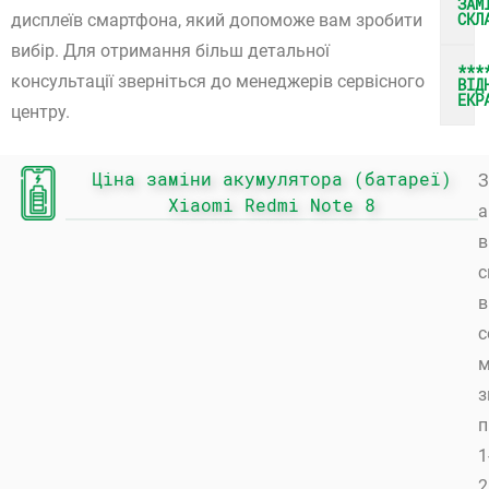
ЗАМ
СКЛ
дисплеїв смартфона, який допоможе вам зробити
вибір. Для отримання більш детальної
***
консультації зверніться до менеджерів сервісного
ВІД
ЕКР
центру.
Ціна заміни акумулятора (батареї)
З
Xiaomi Redmi Note 8
а
в
с
в
с
з
п
1
2