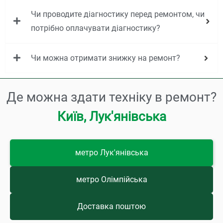
Чи проводите діагностику перед ремонтом, чи
потрібно оплачувати діагностику?
Чи можна отримати знижку на ремонт?
Де можна здати техніку в ремонт?
к
'
я
н
і
в
с
ь
к
а
у
Л
в
,
К
и
ї
,
в
О
л
метро Лук'янівська
метро Олімпійська
Доставка поштою