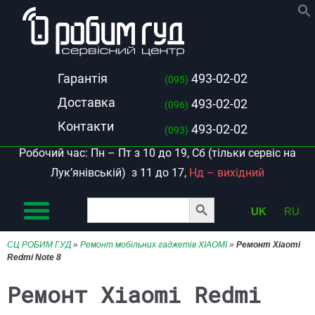
Гарантія
493-02-02
(095)
Доставка
493-02-02
(096)
Контакти
493-02-02
(093)
Робочий час: Пн – Пт з 10 до 19, Сб (тільки сервіс на
Лук’янівській) з 11 до 17,
Нд – вихідний
Search Button
Search
UK
RU
for:
СЦ РОБИМ ГУД
»
Ремонт мобільних гаджетів XIAOMI
»
Ремонт Xiaomi
Redmi Note 8
Ремонт Xiaomi Redmi