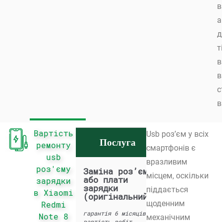
в
а
д
т
в
в
с
в
Вартість
Usb роз’єм у всіх
Послуга
Вартість
ремонту
смартфонів є
usb
вразливим
роз'єму
Заміна роз’єму
недоступний
місцем, оскільки
або плати
зарядки
зарядки
піддається
в Xiaomi
(оригінальний)
щоденним
Redmi
гарантія 6 місяців •
Note 8
механічним
вартість робіт