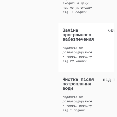
входить в ціну •
час на установку
від 1 години
Заміна
600
програмного
забезпечения
гарантія не
розповсюджується
• термін ремонту
від 20 хвилин
Чистка після
від 8
потрапляння
води
гарантія не
розповсюджується
• термін ремонту
від 1 години