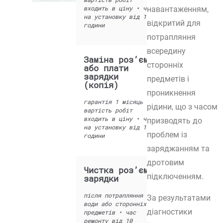
входить в ціну • час
навантаженням,
на установку від 1
відкритий для
години
потрапляння
всередину
Заміна роз’єму
900 грн
сторонніх
або плати
зарядки
предметів і
(копія)
проникнення
гарантія 1 місяць •
рідини, що з часом
вартість робіт
входить в ціну • час
призводять до
на установку від 1
проблем із
години
заряджанням та
дротовим
Чистка роз’єму
від 200 грн
підключенням.
зарядки
після потрапляння
За результатами
води або сторонніх
діагностики
предметів • час
ремонту від 10