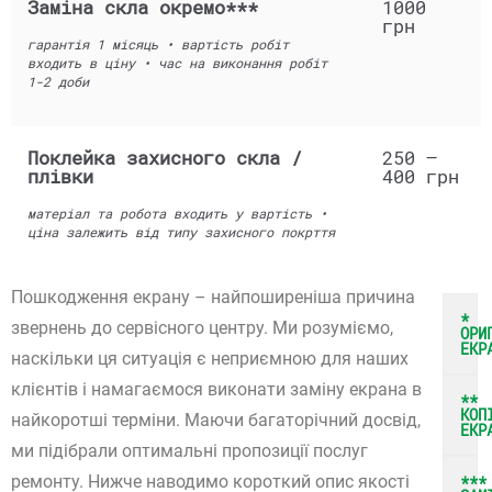
Заміна скла окремо***
1000
грн
гарантія 1 місяць • вартість робіт
входить в ціну • час на виконання робіт
1-2 доби
Поклейка захисного скла /
250 –
плівки
400 грн
матеріал та робота входить у вартість •
ціна залежить від типу захисного покрття
Пошкодження екрану – найпоширеніша причина
*
звернень до сервісного центру. Ми розуміємо,
ОРИ
ЕКР
наскільки ця ситуація є неприємною для наших
клієнтів і намагаємося виконати заміну екрана в
**
КОП
найкоротші терміни. Маючи багаторічний досвід,
ЕКР
ми підібрали оптимальні пропозиції послуг
***
ремонту. Нижче наводимо короткий опис якості