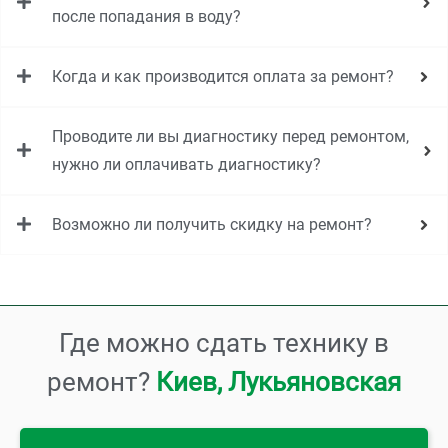
после попадания в воду?
Когда и как производится оплата за ремонт?
Проводите ли вы диагностику перед ремонтом,
нужно ли оплачивать диагностику?
Возможно ли получить скидку на ремонт?
Где можно сдать технику в
ремонт?
Л
у
к
ь
я
н
о
в
с
к
а
я
,
в
и
е
е
К
и
в
,